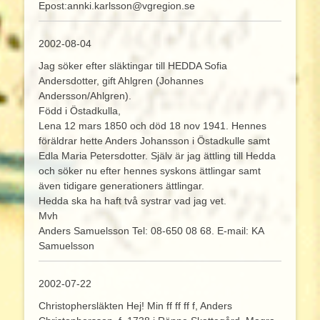
Epost:annki.karlsson@vgregion.se
2002-08-04
Jag söker efter släktingar till HEDDA Sofia
Andersdotter, gift Ahlgren (Johannes
Andersson/Ahlgren).
Född i Östadkulla,
Lena 12 mars 1850 och död 18 nov 1941. Hennes
föräldrar hette Anders Johansson i Östadkulle samt
Edla Maria Petersdotter. Själv är jag ättling till Hedda
och söker nu efter hennes syskons ättlingar samt
även tidigare generationers ättlingar.
Hedda ska ha haft två systrar vad jag vet.
Mvh
Anders Samuelsson Tel: 08-650 08 68. E-mail: KA
Samuelsson
2002-07-22
Christophersläkten Hej! Min ff ff ff f, Anders