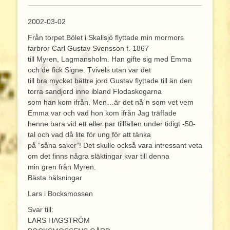
2002-03-02
Från torpet Bölet i Skallsjö flyttade min mormors
farbror Carl Gustav Svensson f. 1867
till Myren, Lagmansholm. Han gifte sig med Emma
och de fick Signe. Tvivels utan var det
till bra mycket bättre jord Gustav flyttade till än den
torra sandjord inne ibland Flodaskogarna
som han kom ifrån. Men…är det nå´n som vet vem
Emma var och vad hon kom ifrån Jag träffade
henne bara vid ett eller par tillfällen under tidigt -50-
tal och vad då lite för ung för att tänka
på ”såna saker”! Det skulle också vara intressant veta
om det finns några släktingar kvar till denna
min gren från Myren.
Bästa hälsningar
Lars i Bocksmossen
Svar till:
LARS HAGSTRÖM