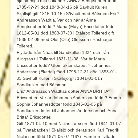
hjälpa mig i mitt sökande. ANNA* Bengtsdotter född
1785-??-?? död 1848-04-16 på Sävhult Kullen i
Skallsjö gift 1815-10-15 i Sävhult med Båtsman Eric*
Andreasson Wädtla. Var och när är Anna
Bengtsdotter född ? Maria (Maya) Ericsdotter född
1812-05-01 död 1863-07-30 i Stålebo Tollered gift
1835-02-08 med Olof (Olle) Olofsson i Hästhagen
Tollered.
Flyttade från Nääs till Sandkullen 1824 och från
Alingsås till Tollered 1831-11-08. Var är Maria
Ericsdotter född? Utom äktenskapet ? Johannes
Andersson (Ekedal) född 1798-12-31 död 1853-01-
03 Sävhult Kullen i Skallsjö gift 1841-01-01 i
Sandkullen med Båtsman
Eric* Andreasson Wädtlas dotter ANNA BRITTA*
Ericsdotter. Var är Johannes Andersson född ? Emma
Sophia Johannesdotter född 1845-01-05 på
Sandkullen dotter till Johannes Andersson och Anna
Britta* Eriksdotter.
Gift 1871-04-10 med Niclas Larsson född 1841-01-07
på Tvetabacken i Skallsjö och deras son Karl Fredrik
Niclasson född 1871-05-07 (16?). Familjen flyttade