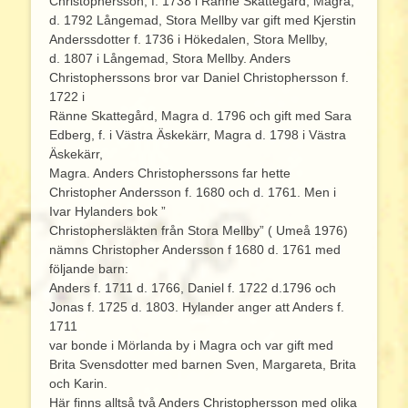
Christophersson, f. 1738 i Ränne Skattegård, Magra,
d. 1792 Långemad, Stora Mellby var gift med Kjerstin
Anderssdotter f. 1736 i Hökedalen, Stora Mellby,
d. 1807 i Långemad, Stora Mellby. Anders
Christopherssons bror var Daniel Christophersson f.
1722 i
Ränne Skattegård, Magra d. 1796 och gift med Sara
Edberg, f. i Västra Äskekärr, Magra d. 1798 i Västra
Äskekärr,
Magra. Anders Christopherssons far hette
Christopher Andersson f. 1680 och d. 1761. Men i
Ivar Hylanders bok ”
Christophersläkten från Stora Mellby” ( Umeå 1976)
nämns Christopher Andersson f 1680 d. 1761 med
följande barn:
Anders f. 1711 d. 1766, Daniel f. 1722 d.1796 och
Jonas f. 1725 d. 1803. Hylander anger att Anders f.
1711
var bonde i Mörlanda by i Magra och var gift med
Brita Svensdotter med barnen Sven, Margareta, Brita
och Karin.
Här finns alltså två Anders Christophersson med olika