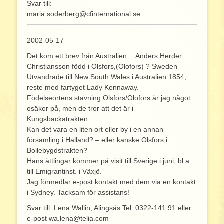
Svar till:
maria.soderberg@cfinternational.se
2002-05-17
Det kom ett brev från Australien… Anders Herder
Christiansson född i Olsfors,(Olofors) ? Sweden
Utvandrade till New South Wales i Australien 1854,
reste med fartyget Lady Kennaway.
Födelseortens stavning Olsfors/Olofors är jag något
osäker på, men de tror att det är i
Kungsbackatrakten.
Kan det vara en liten ort eller by i en annan
församling i Halland? – eller kanske Olsfors i
Bollebygdstrakten?
Hans ättlingar kommer på visit till Sverige i juni, bl a
till Emigrantinst. i Växjö.
Jag förmedlar e-post kontakt med dem via en kontakt
i Sydney. Tacksam för assistans!
Svar till: Lena Wallin, Alingsås Tel. 0322-141 91 eller
e-post wa.lena@telia.com