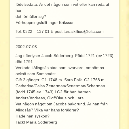
födelsedata. Är det någon som vet eller kan reda ut
hur
det förhåller sig?
Förhoppningsfullt Inger Eriksson
Tel: 0322 – 137 01 E-post:lars.skillius@telia.com
2002-07-03
Jag efterlyser Jacob Söderberg. Född 1721 (ev.1723)
död 1791.
Verkade i Alingsås stad som svarvare, omnämns
också som Samsmäst.
Gift 2 gånger. G1 1748 m. Sara Falk. G2 1768 m.
Catharina/Caisa Zetterman/Setterman/Scherman
(född 1745 ev. 1743) I G2 får han barnen
Anders/Andreas, Olof/Olaus och Lars.
Vet någon något om Jacobs bakgrund. Är han från
Alingsås? Vilka var hans föräldrar?
Hade han syskon?
Tack! Maria Söderberg