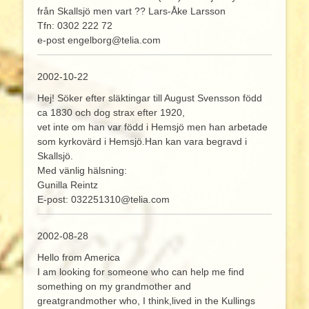
från Skallsjö men vart ?? Lars-Åke Larsson
Tfn: 0302 222 72
e-post engelborg@telia.com
2002-10-22
Hej! Söker efter släktingar till August Svensson född
ca 1830 och dog strax efter 1920,
vet inte om han var född i Hemsjö men han arbetade
som kyrkovärd i Hemsjö.Han kan vara begravd i
Skallsjö.
Med vänlig hälsning:
Gunilla Reintz
E-post: 032251310@telia.com
2002-08-28
Hello from America
I am looking for someone who can help me find
something on my grandmother and
greatgrandmother who, I think,lived in the Kullings