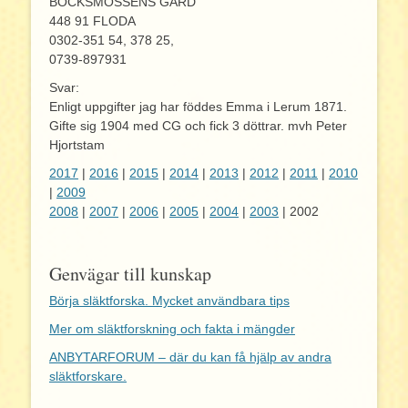
BOCKSMOSSENS GÅRD
448 91 FLODA
0302-351 54, 378 25,
0739-897931
Svar:
Enligt uppgifter jag har föddes Emma i Lerum 1871.
Gifte sig 1904 med CG och fick 3 döttrar. mvh Peter
Hjortstam
2017
|
2016
|
2015
|
2014
|
2013
|
2012
|
2011
|
2010
|
2009
2008
|
2007
|
2006
|
2005
|
2004
|
2003
| 2002
Genvägar till kunskap
Börja släktforska. Mycket användbara tips
Mer om släktforskning och fakta i mängder
ANBYTARFORUM – där du kan få hjälp av andra
släktforskare.