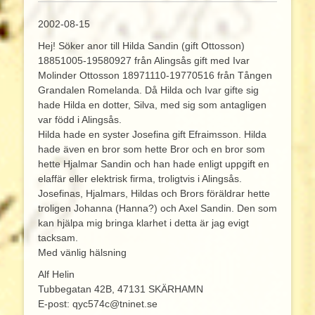
2002-08-15
Hej! Söker anor till Hilda Sandin (gift Ottosson)
18851005-19580927 från Alingsås gift med Ivar
Molinder Ottosson 18971110-19770516 från Tången
Grandalen Romelanda. Då Hilda och Ivar gifte sig
hade Hilda en dotter, Silva, med sig som antagligen
var född i Alingsås.
Hilda hade en syster Josefina gift Efraimsson. Hilda
hade även en bror som hette Bror och en bror som
hette Hjalmar Sandin och han hade enligt uppgift en
elaffär eller elektrisk firma, troligtvis i Alingsås.
Josefinas, Hjalmars, Hildas och Brors föräldrar hette
troligen Johanna (Hanna?) och Axel Sandin. Den som
kan hjälpa mig bringa klarhet i detta är jag evigt
tacksam.
Med vänlig hälsning
Alf Helin
Tubbegatan 42B, 47131 SKÄRHAMN
E-post: qyc574c@tninet.se