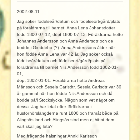
2002-08-11
Jag söker födelseår/datum och födelseort/gård/plats
på föräldrarna till barnet: Anna Lena Johansdotter
född 1800-07-12, döpt 1800-07-13. Föräldrarna hette
Johannes Andersson och Anna Andersdtr och de
bodde i Gieddebo (?). Anna Anderssons ålder när
hon födde Anna Lena var 42 år. Jag söker också
födelseår/datum och födelseort/gård/plats på
föräldrarna till barnet Nils Andersson född 1802-01-
01,
döpt 1802-01-01. Föräldrarna hette Andreas
Månsson och Sesela Carlsdtr. Sesela Carlsdtr var 36
år gammal när hon födde Nils Andersson och då
bodde på/i Stockslycke. Någon som vet något om
dessa. Jag har letat efter föräldrarna i
husförhörslängderna runt 1800 och framåt både på
Alingsås land och Alingsås stad men ej hittat dem…
vart skall jag leta?
Med frågande hälsningar Annki Karlsson