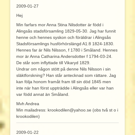
2009-01-27
Hej
Min farfars mor Anna Stina Nilsdotter är född i
Alingsås stadsförsamling 1829-05-30. Jag har funnit
henne och hennes syskon och föräldrar i Alingsås
Stadsförsamlings husförhörslängd A1:8 1824-1830.
Hennes far är Nils Nilsson, f 1780 i Småland. Hennes
mor är Anna Catharina Andersdotter f 1794-03-24.
De står som inflyttade till Vikaryd 1829.
Undrar om någon stött på denne Nils Nilsson i sin
släktforskning? Han står antecknad som rättare. Jag
kan följa honom framåt fram till sin död 1845 men
inte när han först uppträdde i Alingsås eller var han
var född annat än Småland.
Mvh Andrea
Min mailadress: krookodilen@yahoo.se (obs två st o i
krookodilen)
2009-01-22