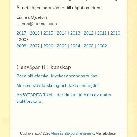
Är det någon som känner till något om dem?
Linnéa Öjdefors
ilinnea@hotmail.com
2017
|
2016
|
2015
|
2014
|
2013
|
2012
|
2011
|
2010
| 2009
2008
|
2007
|
2006
|
2005
|
2004
|
2003
|
2002
Genvägar till kunskap
Börja släktforska. Mycket användbara tips
Mer om släktforskning och fakta i mängder
ANBYTARFORUM – där du kan få hjälp av andra
släktforskare.
Upphovsrätt © 2026
Alingsås Släktforskarförening
. Alla rättigheter