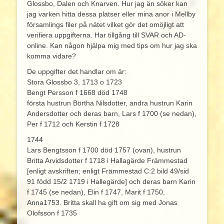
Glossbo, Dalen och Knarven. Hur jag än söker kan
jag varken hitta dessa platser eller mina anor i Mellby
församlings filer på nätet vilket gör det omöjligt att
verifiera uppgifterna. Har tillgång till SVAR och AD-
online. Kan någon hjälpa mig med tips om hur jag ska
komma vidare?
De uppgifter det handlar om är:
Stora Glossbo 3, 1713 o 1723
Bengt Persson f 1668 död 1748
första hustrun Börtha Nilsdotter, andra hustrun Karin
Andersdotter och deras barn, Lars f 1700 (se nedan),
Per f 1712 och Kerstin f 1728
1744
Lars Bengtsson f 1700 död 1757 (ovan), hustrun
Britta Arvidsdotter f 1718 i Hallagärde Främmestad
[enligt avskriften; enligt Främmestad C:2 bild 49/sid
91 född 15/2 1719 i Hallegärde] och deras barn Karin
f 1745 (se nedan), Elin f 1747, Marit f 1750,
Anna1753. Britta skall ha gift om sig med Jonas
Olofsson f 1735