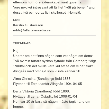
eftersom hon före äktenskapet varit guvernant.
Vore mycket intressant att få litet ”kött på benen” ang.
dessa två och deras liv i skolhuset i Hemsjö.
MvH
Kerstin Gustavsson
mbla@alfa.telenordia.se
2009-06-05
Hej
Undrar om det finns någon som vet något om detta:
Två av min farfars syskon flyttade från Göteborg tidigt
1900tal och det skulle vara kul att se om vi har släkt i
Alingsås med omnejd som vi inte känner till.
Alma Christina (Sandberg) född 1885.
Flyttade till Torp utanför Alingsås 1904-04-05
Berta Viktoria (Sandberg) född 1898.
Flyttade till Lena (Östadkulle) 1908-01-04
Hon var 10 år bara så någon måste tagit hand om
henne.