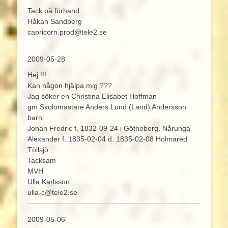
Tack på förhand
Håkan Sandberg
capricorn.prod@tele2.se
2009-05-28
Hej !!!
Kan någon hjälpa mig ???
Jag söker en Christina Elisabet Hoffman
gm Skolomästare Anders Lund (Land) Andersson
barn:
Johan Fredric f. 1832-09-24 i Götheborg, Nårunga
Alexander f. 1835-02-04 d. 1835-02-08 Holmared
Töllsjö
Tacksam
MVH
Ulla Karlsson
ulla-c@tele2.se
2009-05-06