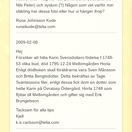
Nils Peter) och syskon.(?) Någon som vet varför min
släkting har dessa foto eller hur vi hänger ihop?
Rune Johnsson Kode
runeikode@telia.com
2009-02-08
Hej.
Försöker att hitta Karin Svensdotters födelse f.1748-
53 olika bud, död 1795-12-24 Mellomgården Horla.
Enligt dödboken skall föräldrarna vara Sven Månsson
och Britta Bengtsdotter. Detta bekräftas av Tage
Svantessons filer, enligt dessa fick dom en dotter som
hette Karin på Övratorp Östergård, Horla 1748 som
flyttar till Mellomgården och gifter sig med Erik
Bryngelsson.
Tacksam för alla tips
Kjell
k.a.carlsson@telia.com