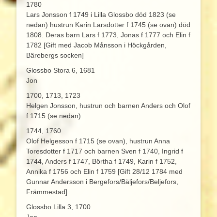
1780
Lars Jonsson f 1749 i Lilla Glossbo död 1823 (se
nedan) hustrun Karin Larsdotter f 1745 (se ovan) död
1808. Deras barn Lars f 1773, Jonas f 1777 och Elin f
1782 [Gift med Jacob Månsson i Höckgården,
Bärebergs socken]
Glossbo Stora 6, 1681
Jon
1700, 1713, 1723
Helgen Jonsson, hustrun och barnen Anders och Olof
f 1715 (se nedan)
1744, 1760
Olof Helgesson f 1715 (se ovan), hustrun Anna
Toresdotter f 1717 och barnen Sven f 1740, Ingrid f
1744, Anders f 1747, Börtha f 1749, Karin f 1752,
Annika f 1756 och Elin f 1759 [Gift 28/12 1784 med
Gunnar Andersson i Bergefors/Bäljefors/Beljefors,
Främmestad]
Glossbo Lilla 3, 1700
Jon