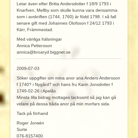
Letar även efter Britta Andersdotter f 18/9 1793 i
Knarfven, Mellby som skulle kunna vara densamma
som i avskriften (1744, 1760) är född 1798. I så fall
senare gift med Johannes Olofsson f 24/12 1793 i
Kärr, Främmestad.
Med vänliga hälsningar
Annica Pettersson
annica@broaryd.biggnet.se
2009-07-03
Söker uppgifter om mina anor ana Anders Andersson
f 1740? i Nygård? och hans fru Karin Jonsdotter f
1749-02-26 i Apelås.
Minsta lilla bidrag mottages tacksamt så jag kan gå
vidare på dessa båda anor på min morfars sida.
Tack på förhand
Roger Jorwén
Surte
076-8157400