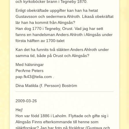
och kyrkoböcker brann i Tegneby 1870.
Enligt obekräftade uppgifter kan han ha hetat
Gustavsson och sedermera Ahlroth. Likaså obekräftat
lär han ha kommit från Alingsås?
Han dog 1770 i Tegneby, Orust. Vad jag har sett
fanns en handelsman Anders Ahlroth i Alingsås under
första hälften av 1700-talet
Kan det ha funnits två släkten Anders Ahlroth under
samma tid, både på Orust och Alingsås?
Med hälsningar
PerArne Peters
pap.fk43@telia.com .
Dina Matilda (f. Persson) Boström
2009-03-26
Hej!
Hon var född 1886 i Laholm. Flyttade och gifte sig i
Alingsås Finns efterkommande till henne som
släktforskar? Jag har foto på föräldrar (Gustava och