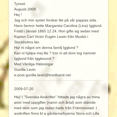
Tyresö
Augusti 2009
Hej !
Jag och min syster forskar lite på vår pappas sida.
Hans farmor hette Margareta Carolina (Lina) Igglund.
Född i Järvsö 1865 12 24. Hon gifte sig sedan med
Kapten Carl Victor Eugén Lewin från Muskö i
Stockholms län.
Har ni något om denna familj Igglund ?
Kan ni hjälpa mej lite ? tror ni att dom tog namnet
Igglund från Igglesund ?
Med Vänliga Hälsningar
Gunilla Levin
e-post gunilla.levin@bredband.net
2009-07-20
Hej! I ”Svenska Avskrifter” hittade jag några av mina
anor med uppgifter (namn och årtal) som stämde
med dem som jag redan hade från Främmestad. I
avskriften finns bl a gårdarna/byarna Stora och Lilla