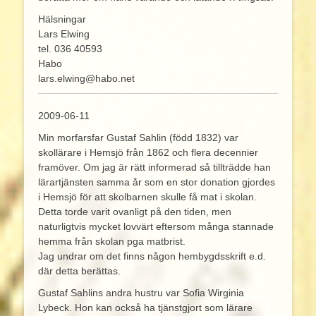
Hälsningar
Lars Elwing
tel. 036 40593
Habo
lars.elwing@habo.net
2009-06-11
Min morfarsfar Gustaf Sahlin (född 1832) var
skollärare i Hemsjö från 1862 och flera decennier
framöver. Om jag är rätt informerad så tillträdde han
lärartjänsten samma år som en stor donation gjordes
i Hemsjö för att skolbarnen skulle få mat i skolan.
Detta torde varit ovanligt på den tiden, men
naturligtvis mycket lovvärt eftersom många stannade
hemma från skolan pga matbrist.
Jag undrar om det finns någon hembygdsskrift e.d.
där detta berättas.
Gustaf Sahlins andra hustru var Sofia Wirginia
Lybeck. Hon kan också ha tjänstgjort som lärare