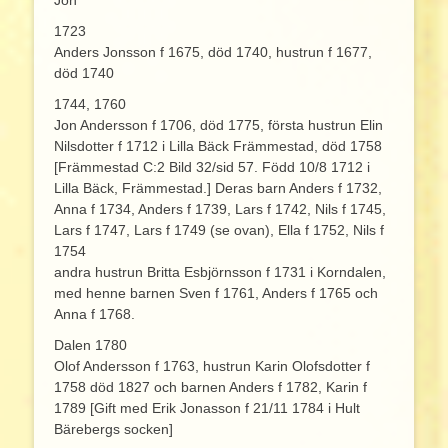
1723
Anders Jonsson f 1675, död 1740, hustrun f 1677,
död 1740
1744, 1760
Jon Andersson f 1706, död 1775, första hustrun Elin
Nilsdotter f 1712 i Lilla Bäck Främmestad, död 1758
[Främmestad C:2 Bild 32/sid 57. Född 10/8 1712 i
Lilla Bäck, Främmestad.] Deras barn Anders f 1732,
Anna f 1734, Anders f 1739, Lars f 1742, Nils f 1745,
Lars f 1747, Lars f 1749 (se ovan), Ella f 1752, Nils f
1754
andra hustrun Britta Esbjörnsson f 1731 i Korndalen,
med henne barnen Sven f 1761, Anders f 1765 och
Anna f 1768.
Dalen 1780
Olof Andersson f 1763, hustrun Karin Olofsdotter f
1758 död 1827 och barnen Anders f 1782, Karin f
1789 [Gift med Erik Jonasson f 21/11 1784 i Hult
Bärebergs socken]