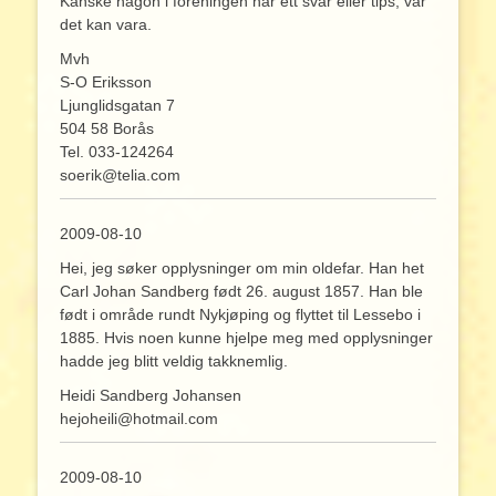
Kanske någon i föreningen har ett svar eller tips, var
det kan vara.
Mvh
S-O Eriksson
Ljunglidsgatan 7
504 58 Borås
Tel. 033-124264
soerik@telia.com
2009-08-10
Hei, jeg søker opplysninger om min oldefar. Han het
Carl Johan Sandberg født 26. august 1857. Han ble
født i område rundt Nykjøping og flyttet til Lessebo i
1885. Hvis noen kunne hjelpe meg med opplysninger
hadde jeg blitt veldig takknemlig.
Heidi Sandberg Johansen
hejoheili@hotmail.com
2009-08-10