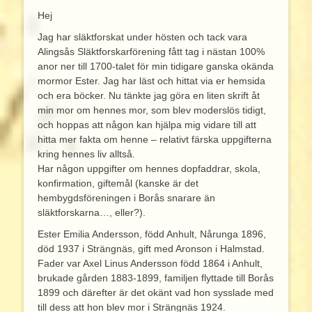
Hej
Jag har släktforskat under hösten och tack vara
Alingsås Släktforskarförening fått tag i nästan 100%
anor ner till 1700-talet för min tidigare ganska okända
mormor Ester. Jag har läst och hittat via er hemsida
och era böcker. Nu tänkte jag göra en liten skrift åt
min mor om hennes mor, som blev moderslös tidigt,
och hoppas att någon kan hjälpa mig vidare till att
hitta mer fakta om henne – relativt färska uppgifterna
kring hennes liv alltså.
Har någon uppgifter om hennes dopfaddrar, skola,
konfirmation, giftemål (kanske är det
hembygdsföreningen i Borås snarare än
släktforskarna…, eller?).
Ester Emilia Andersson, född Anhult, Nårunga 1896,
död 1937 i Strängnäs, gift med Aronson i Halmstad.
Fader var Axel Linus Andersson född 1864 i Anhult,
brukade gården 1883-1899, familjen flyttade till Borås
1899 och därefter är det okänt vad hon sysslade med
till dess att hon blev mor i Strängnäs 1924.