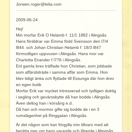
Jorwen.roger@telia.com
2009-06-24
Hej!
Min morfar Erik O Helamb f. 11/1 1882 i Alingsås.
Hans föräldrar var Emma född Svensson den l7/4
l844. och Johan Christian Helamb f. 18/3 l847
förmodligen uppvuxen i Alingsås. Hans mor var
Charlotta Enander f l776 i Alingsås.
Enl gamla brev träffade hon Christian, som jobbade
som affärsbiträde i samma affär som Emma. Hon
blev tidigt änka och flyttade till Essunga där hon drev
en egen butik.
Morfar Erik var mycket intresserad och tydligen duktig
i segling och gevärsskytte då han bodde i Alingsås.
Även deltog han i körsång e.d..
Då han och mormor gifte sig bodde de i en 3
rumslägenhet på Ringgatan i Alingsås.
Är det någon som kan förgylla min tillvaro med att
berätta mer om hans varande och låtande i Alingsås.