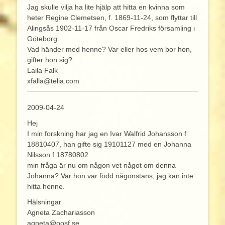
Jag skulle vilja ha lite hjälp att hitta en kvinna som
heter Regine Clemetsen, f. 1869-11-24, som flyttar till
Alingsås 1902-11-17 från Oscar Fredriks församling i
Göteborg.
Vad händer med henne? Var eller hos vem bor hon,
gifter hon sig?
Laila Falk
xfalla@telia.com
2009-04-24
Hej
I min forskning har jag en Ivar Walfrid Johansson f
18810407, han gifte sig 19101127 med en Johanna
Nilsson f 18780802
min fråga är nu om någon vet något om denna
Johanna? Var hon var född någonstans, jag kan inte
hitta henne.
Hälsningar
Agneta Zachariasson
agneta@oosf.se