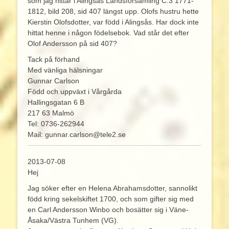
som jag hittar i Alingsås Landsförsamling C:3 1771-
1812, bild 208, sid 407 längst upp. Olofs hustru hette
Kierstin Olofsdotter, var född i Alingsås. Har dock inte
hittat henne i någon födelsebok. Vad står det efter
Olof Andersson på sid 407?
Tack på förhand
Med vänliga hälsningar
Gunnar Carlson
Född och uppväxt i Vårgårda
Hallingsgatan 6 B
217 63 Malmö
Tel: 0736-262944
Mail: gunnar.carlson@tele2.se
2013-07-08
Hej
Jag söker efter en Helena Abrahamsdotter, sannolikt
född kring sekelskiftet 1700, och som gifter sig med
en Carl Andersson Winbo och bosätter sig i Väne-
Åsaka/Västra Tunhem (VG).