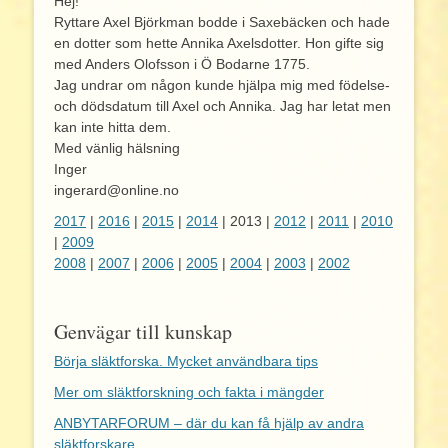
Hej!
Ryttare Axel Björkman bodde i Saxebäcken och hade
en dotter som hette Annika Axelsdotter. Hon gifte sig
med Anders Olofsson i Ö Bodarne 1775.
Jag undrar om någon kunde hjälpa mig med födelse-
och dödsdatum till Axel och Annika. Jag har letat men
kan inte hitta dem.
Med vänlig hälsning
Inger
ingerard@online.no
2017
|
2016
|
2015
|
2014
| 2013 |
2012
|
2011
|
2010
|
2009
2008
|
2007
|
2006
|
2005
|
2004
|
2003
|
2002
Genvägar till kunskap
Börja släktforska. Mycket användbara tips
Mer om släktforskning och fakta i mängder
ANBYTARFORUM – där du kan få hjälp av andra
släktforskare.