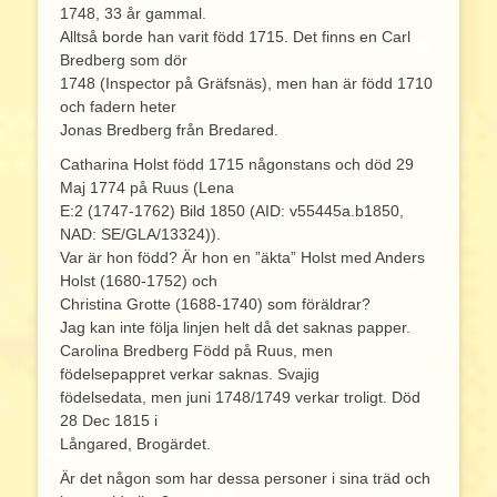
1748, 33 år gammal.
Alltså borde han varit född 1715. Det finns en Carl
Bredberg som dör
1748 (Inspector på Gräfsnäs), men han är född 1710
och fadern heter
Jonas Bredberg från Bredared.
Catharina Holst född 1715 någonstans och död 29
Maj 1774 på Ruus (Lena
E:2 (1747-1762) Bild 1850 (AID: v55445a.b1850,
NAD: SE/GLA/13324)).
Var är hon född? Är hon en ”äkta” Holst med Anders
Holst (1680-1752) och
Christina Grotte (1688-1740) som föräldrar?
Jag kan inte följa linjen helt då det saknas papper.
Carolina Bredberg Född på Ruus, men
födelsepappret verkar saknas. Svajig
födelsedata, men juni 1748/1749 verkar troligt. Död
28 Dec 1815 i
Långared, Brogärdet.
Är det någon som har dessa personer i sina träd och