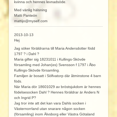
kvinna och hennes levnadsöde.
Med vänlig hälsning
Matti Panteón
mattijo@myself.com
2013-10-13
Hej
Jag söker föräldrarna till Maria Andersdotter född
1797 ? i Dahl ?
Maria gifter sig 18231011 i Kullings-Skövde
församling med Johan(es) Svensson f 1797 i Åbo
Kullings-Skövde församling.
Familjen är bosatt i Sölfvatorp där åtminstone 4 barn
föds.
När Maria dör 18601029 av bröstsjukdom är hennes
födelsesocken Dahl ? Hennes föräldrar är Anders N
och Ingrid P?
Jag tror inte att det kan vara Dahls socken i
Västernorrland utan snarare någon socken
(församling) inom Älvsborg eller Västra Götaland