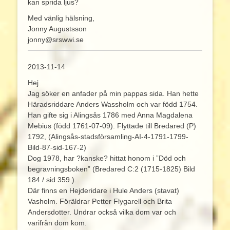
kan sprida ljus?
Med vänlig hälsning,
Jonny Augustsson
jonny@srswwi.se
2013-11-14
Hej
Jag söker en anfader på min pappas sida. Han hette
Häradsriddare Anders Wassholm och var född 1754.
Han gifte sig i Alingsås 1786 med Anna Magdalena
Mebius (född 1761-07-09). Flyttade till Bredared (P)
1792, (Alingsås-stadsförsamling-AI-4-1791-1799-
Bild-87-sid-167-2)
Dog 1978, har ?kanske? hittat honom i ”Död och
begravningsboken” (Bredared C:2 (1715-1825) Bild
184 / sid 359 ).
Där finns en Hejderidare i Hule Anders (stavat)
Vasholm. Föräldrar Petter Flygarell och Brita
Andersdotter. Undrar också vilka dom var och
varifrån dom kom.