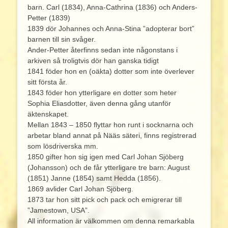
barn. Carl (1834), Anna-Cathrina (1836) och Anders-
Petter (1839)
1839 dör Johannes och Anna-Stina ”adopterar bort”
barnen till sin svåger.
Ander-Petter återfinns sedan inte någonstans i
arkiven så troligtvis dör han ganska tidigt
1841 föder hon en (oäkta) dotter som inte överlever
sitt första år.
1843 föder hon ytterligare en dotter som heter
Sophia Eliasdotter, även denna gång utanför
äktenskapet.
Mellan 1843 – 1850 flyttar hon runt i socknarna och
arbetar bland annat på Nääs säteri, finns registrerad
som lösdriverska mm.
1850 gifter hon sig igen med Carl Johan Sjöberg
(Johansson) och de får ytterligare tre barn: August
(1851) Janne (1854) samt Hedda (1856).
1869 avlider Carl Johan Sjöberg.
1873 tar hon sitt pick och pack och emigrerar till
”Jamestown, USA”.
All information är välkommen om denna remarkabla