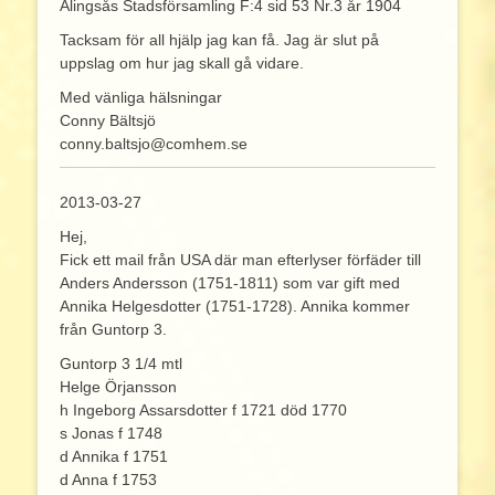
Alingsås Stadsförsamling F:4 sid 53 Nr.3 år 1904
Tacksam för all hjälp jag kan få. Jag är slut på
uppslag om hur jag skall gå vidare.
Med vänliga hälsningar
Conny Bältsjö
conny.baltsjo@comhem.se
2013-03-27
Hej,
Fick ett mail från USA där man efterlyser förfäder till
Anders Andersson (1751-1811) som var gift med
Annika Helgesdotter (1751-1728). Annika kommer
från Guntorp 3.
Guntorp 3 1/4 mtl
Helge Örjansson
h Ingeborg Assarsdotter f 1721 död 1770
s Jonas f 1748
d Annika f 1751
d Anna f 1753