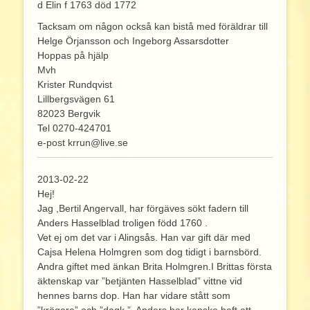
d Elin f 1763 död 1772
Tacksam om någon också kan bistå med föräldrar till
Helge Örjansson och Ingeborg Assarsdotter
Hoppas på hjälp
Mvh
Krister Rundqvist
Lillbergsvägen 61
82023 Bergvik
Tel 0270-424701
e-post krrun@live.se
2013-02-22
Hej!
Jag ,Bertil Angervall, har förgäves sökt fadern till
Anders Hasselblad troligen född 1760 .
Vet ej om det var i Alingsås. Han var gift där med
Cajsa Helena Holmgren som dog tidigt i barnsbörd.
Andra giftet med änkan Brita Holmgren.I Brittas första
äktenskap var ”betjänten Hasselblad” vittne vid
hennes barns dop. Han har vidare stått som
”krögare” och ”dagk.”. Anders har kanske haft ett