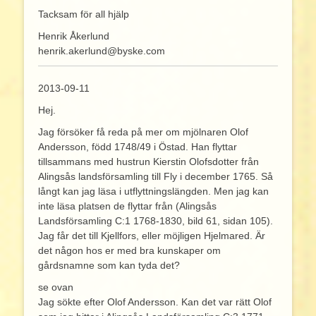
Tacksam för all hjälp
Henrik Åkerlund
henrik.akerlund@byske.com
2013-09-11
Hej.
Jag försöker få reda på mer om mjölnaren Olof
Andersson, född 1748/49 i Östad. Han flyttar
tillsammans med hustrun Kierstin Olofsdotter från
Alingsås landsförsamling till Fly i december 1765. Så
långt kan jag läsa i utflyttningslängden. Men jag kan
inte läsa platsen de flyttar från (Alingsås
Landsförsamling C:1 1768-1830, bild 61, sidan 105).
Jag får det till Kjellfors, eller möjligen Hjelmared. Är
det någon hos er med bra kunskaper om
gårdsnamne som kan tyda det?
se ovan
Jag sökte efter Olof Andersson. Kan det var rätt Olof