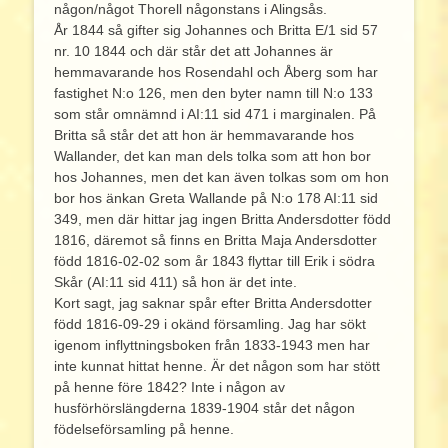
någon/något Thorell någonstans i Alingsås.
År 1844 så gifter sig Johannes och Britta E/1 sid 57
nr. 10 1844 och där står det att Johannes är
hemmavarande hos Rosendahl och Åberg som har
fastighet N:o 126, men den byter namn till N:o 133
som står omnämnd i AI:11 sid 471 i marginalen. På
Britta så står det att hon är hemmavarande hos
Wallander, det kan man dels tolka som att hon bor
hos Johannes, men det kan även tolkas som om hon
bor hos änkan Greta Wallande på N:o 178 AI:11 sid
349, men där hittar jag ingen Britta Andersdotter född
1816, däremot så finns en Britta Maja Andersdotter
född 1816-02-02 som år 1843 flyttar till Erik i södra
Skår (AI:11 sid 411) så hon är det inte.
Kort sagt, jag saknar spår efter Britta Andersdotter
född 1816-09-29 i okänd församling. Jag har sökt
igenom inflyttningsboken från 1833-1943 men har
inte kunnat hittat henne. Är det någon som har stött
på henne före 1842? Inte i någon av
husförhörslängderna 1839-1904 står det någon
födelseförsamling på henne.