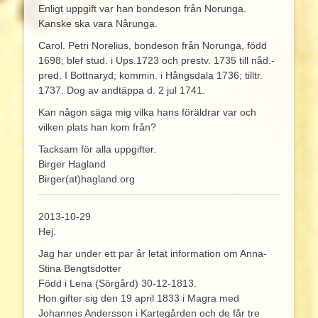
Enligt uppgift var han bondeson från Norunga.
Kanske ska vara Nårunga.
Carol. Petri Norelius, bondeson från Norunga, född
1698; blef stud. i Ups.1723 och prestv. 1735 till nåd.-
pred. I Bottnaryd; kommin. i Hångsdala 1736; tilltr.
1737. Dog av andtäppa d. 2 jul 1741.
Kan någon säga mig vilka hans föräldrar var och
vilken plats han kom från?
Tacksam för alla uppgifter.
Birger Hagland
Birger(at)hagland.org
2013-10-29
Hej.
Jag har under ett par år letat information om Anna-
Stina Bengtsdotter
Född i Lena (Sörgård) 30-12-1813.
Hon gifter sig den 19 april 1833 i Magra med
Johannes Andersson i Kartegården och de får tre