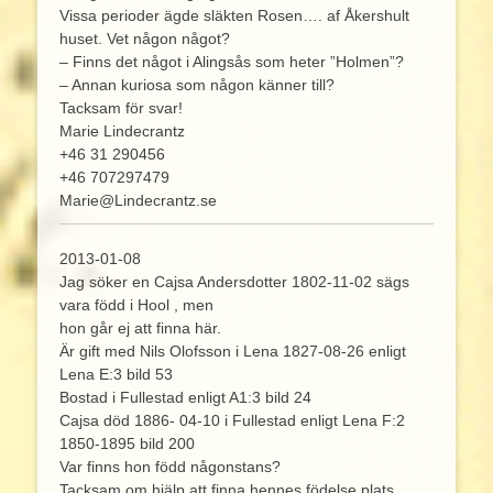
Vissa perioder ägde släkten Rosen…. af Åkershult
huset. Vet någon något?
– Finns det något i Alingsås som heter ”Holmen”?
– Annan kuriosa som någon känner till?
Tacksam för svar!
Marie Lindecrantz
+46 31 290456
+46 707297479
Marie@Lindecrantz.se
2013-01-08
Jag söker en Cajsa Andersdotter 1802-11-02 sägs
vara född i Hool , men
hon går ej att finna här.
Är gift med Nils Olofsson i Lena 1827-08-26 enligt
Lena E:3 bild 53
Bostad i Fullestad enligt A1:3 bild 24
Cajsa död 1886- 04-10 i Fullestad enligt Lena F:2
1850-1895 bild 200
Var finns hon född någonstans?
Tacksam om hjälp att finna hennes födelse plats.