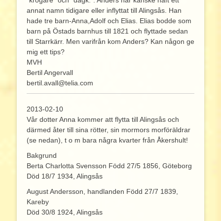
annat namn tidigare eller inflyttat till Alingsås. Han
hade tre barn-Anna,Adolf och Elias. Elias bodde som
barn på Östads barnhus till 1821 och flyttade sedan
till Starrkärr. Men varifrån kom Anders? Kan någon ge
mig ett tips?
MVH
Bertil Angervall
bertil.avall@telia.com
2013-02-10
Vår dotter Anna kommer att flytta till Alingsås och
därmed åter till sina rötter, sin mormors morföräldrar
(se nedan), t o m bara några kvarter från Åkershult!
Bakgrund
Berta Charlotta Svensson Född 27/5 1856, Göteborg
Död 18/7 1934, Alingsås
August Andersson, handlanden Född 27/7 1839,
Kareby
Död 30/8 1924, Alingsås