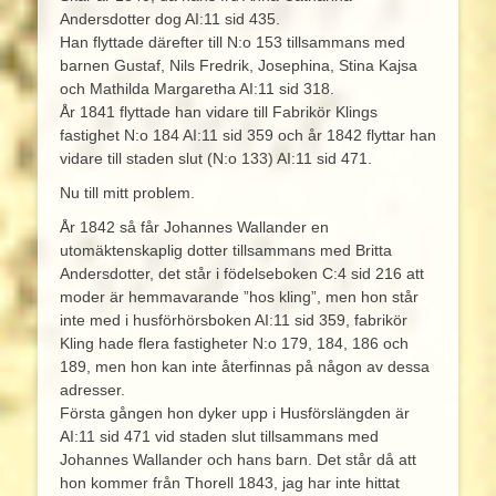
Andersdotter dog AI:11 sid 435.
Han flyttade därefter till N:o 153 tillsammans med
barnen Gustaf, Nils Fredrik, Josephina, Stina Kajsa
och Mathilda Margaretha AI:11 sid 318.
År 1841 flyttade han vidare till Fabrikör Klings
fastighet N:o 184 AI:11 sid 359 och år 1842 flyttar han
vidare till staden slut (N:o 133) AI:11 sid 471.
Nu till mitt problem.
År 1842 så får Johannes Wallander en
utomäktenskaplig dotter tillsammans med Britta
Andersdotter, det står i födelseboken C:4 sid 216 att
moder är hemmavarande ”hos kling”, men hon står
inte med i husförhörsboken AI:11 sid 359, fabrikör
Kling hade flera fastigheter N:o 179, 184, 186 och
189, men hon kan inte återfinnas på någon av dessa
adresser.
Första gången hon dyker upp i Husförslängden är
AI:11 sid 471 vid staden slut tillsammans med
Johannes Wallander och hans barn. Det står då att
hon kommer från Thorell 1843, jag har inte hittat