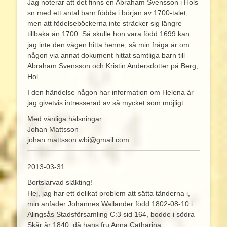
Jag noterar att det finns en Abraham Svensson i Hols
sn med ett antal barn födda i början av 1700-talet,
men att födelseböckerna inte sträcker sig längre
tillbaka än 1700. Så skulle hon vara född 1699 kan
jag inte den vägen hitta henne, så min fråga är om
någon via annat dokument hittat samtliga barn till
Abraham Svensson och Kristin Andersdotter på Berg,
Hol.
I den händelse någon har information om Helena är
jag givetvis intresserad av så mycket som möjligt.
Med vänliga hälsningar
Johan Mattsson
johan.mattsson.wbi@gmail.com
2013-03-31
Bortslarvad släkting!
Hej, jag har ett delikat problem att sätta tänderna i,
min anfader Johannes Wallander född 1802-08-10 i
Alingsås Stadsförsamling C:3 sid 164, bodde i södra
Skår år 1840, då hans fru Anna Catharina