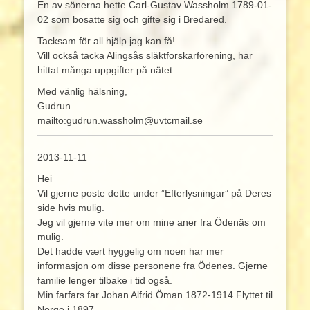
En av sönerna hette Carl-Gustav Wassholm 1789-01-
02 som bosatte sig och gifte sig i Bredared.
Tacksam för all hjälp jag kan få!
Vill också tacka Alingsås släktforskarförening, har
hittat många uppgifter på nätet.
Med vänlig hälsning,
Gudrun
mailto:gudrun.wassholm@uvtcmail.se
2013-11-11
Hei
Vil gjerne poste dette under ”Efterlysningar” på Deres
side hvis mulig.
Jeg vil gjerne vite mer om mine aner fra Ödenäs om
mulig.
Det hadde vært hyggelig om noen har mer
informasjon om disse personene fra Ödenes. Gjerne
familie lenger tilbake i tid også.
Min farfars far Johan Alfrid Öman 1872-1914 Flyttet til
Norge i 1897.