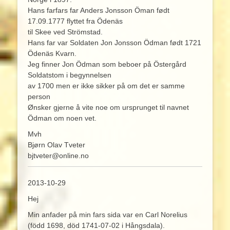
Hans farfars far Anders Jonsson Öman født
17.09.1777 flyttet fra Ödenäs
til Skee ved Strömstad.
Hans far var Soldaten Jon Jonsson Ödman født 1721
Ödenäs Kvarn.
Jeg finner Jon Ödman som beboer på Östergård
Soldatstom i begynnelsen
av 1700 men er ikke sikker på om det er samme
person
Ønsker gjerne å vite noe om ursprunget til navnet
Ödman om noen vet.
Mvh
Bjørn Olav Tveter
bjtveter@online.no
2013-10-29
Hej
Min anfader på min fars sida var en Carl Norelius
(född 1698, död 1741-07-02 i Hångsdala).