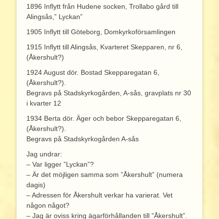
1896 Inflytt från Hudene socken, Trollabo gård till
Alingsås,” Lyckan”
1905 Inflytt till Göteborg, Domkyrkoförsamlingen
1915 Inflytt till Alingsås, Kvarteret Skepparen, nr 6,
(Åkershult?)
1924 August dör. Bostad Skepparegatan 6,
(Åkershult?).
Begravs på Stadskyrkogården, A-sås, gravplats nr 30
i kvarter 12
1934 Berta dör. Äger och bebor Skepparegatan 6,
(Åkershult?).
Begravs på Stadskyrkogården A-sås
Jag undrar:
– Var ligger ”Lyckan”?
– Är det möjligen samma som ”Åkershult” (numera
dagis)
– Adressen för Åkershult verkar ha varierat. Vet
någon något?
– Jag är oviss kring ägarförhållanden till ”Åkershult”.