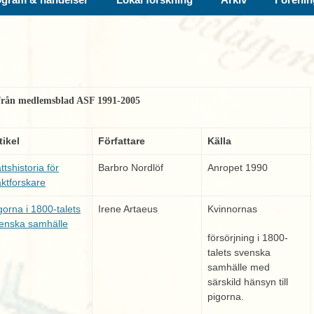
r från medlemsblad ASF 1991-2005
tikel
Författare
Källa
ttshistoria för
Barbro Nordlöf
Anropet 1990
äktforskare
gorna i 1800-talets
Irene Artaeus
Kvinnornas
enska samhälle
försörjning i 1800-
talets svenska
samhälle med
särskild hänsyn till
pigorna.