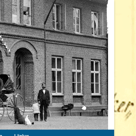
g
Länkar