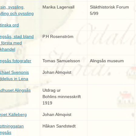
sin, syssling,
Marika Lagervall
Släkthistorisk Forum
ylling och pyssling
5/99
tinska ord
ingsås, stad bland
P.H Rosenström
 första med
khandel
ingsås fotografer
Tomas Samuelsson
Alingsås museum
chael Svenonis
Johan Almqvist
ddelius in Lena
dhuset Alingsås
Utdrag ur
Bohlins minnesskrift
1919
rpet Källeberg
Johan Almqvist
ottninggatan
Håkan Sandstedt
ingsås