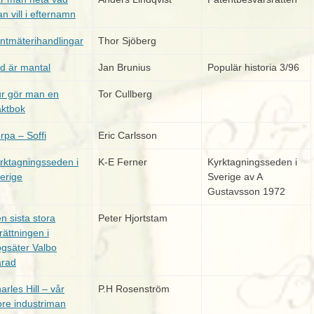
n vill i efternamn
ntmäterihandlingar
Thor Sjöberg
d är mantal
Jan Brunius
Populär historia 3/96
r gör man en
Tor Cullberg
äktbok
rpa – Soffi
Eric Carlsson
rktagningsseden i
K-E Ferner
Kyrktagningsseden i
erige
Sverige av A
Gustavsson 1972
n sista stora
Peter Hjortstam
rättningen i
gsäter Valbo
rad
arles Hill – vår
P.H Rosenström
ore industriman