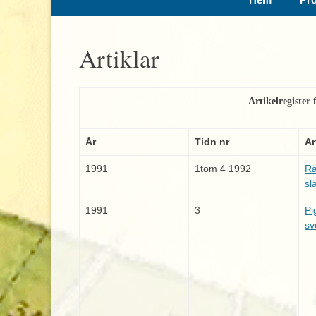
till
innehåll
Artiklar
Artikelregiste
År
Tidn nr
Ar
1991
1tom 4 1992
Rä
sl
1991
3
Pi
sv