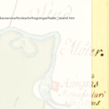
rskarservice/forskarforfragningar/fader_okand.htm