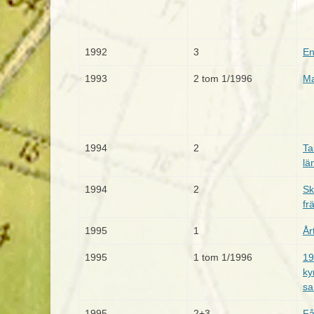
1992
3
En
1993
2 tom 1/1996
Ma
1994
2
Ta
lä
1994
2
Sk
fr
1995
1
År
1995
1 tom 1/1996
19
ky
sa
1995
2+3
Få