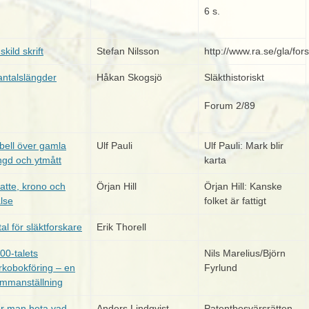
6 s.
skild skrift
Stefan Nilsson
http://www.ra.se/gla/fo
ntalslängder
Håkan Skogsjö
Släkthistoriskt
Forum 2/89
bell över gamla
Ulf Pauli
Ulf Pauli: Mark blir
ngd och ytmått
karta
atte, krono och
Örjan Hill
Örjan Hill: Kanske
älse
folket är fattigt
tal för släktforskare
Erik Thorell
00-talets
Nils Marelius/Björn
rkobokföring – en
Fyrlund
mmanställning
r man heta vad
Anders Lindqvist
Patentbesvärsrätten