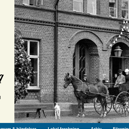
ogram & händelser
Lokal forskning
Arkiv
Förenin