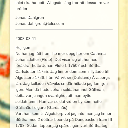
talet ska ha bott i Alingsås. Jag tror att dessa tre var
bröder.
Jonas Dahlgren
Jonas-dahlgren@telia.com
2008-03-11
Hej igen
Nu har jag fått fram lite mer uppgifter om Cathrina
Johansdotter (Pluto). Det visar sig att hennes
föräldrar hette Johan Pluto f. 1750? och Börtha
Carlsdotter f.1755. Jag finner dem som inflyttade till
Algutstorp 1786. från Vårvik sn (Dalsland) Älvsborgs
län. Jag kollade i Vårviks sn där hittade jag familjen
igen. Men då hade Johan soldatnamnet Gällman,
detta var ju ingen ovanlighet att man bytte
soldatnamn. Han var soldat vid en by som hette
Gällsnäs tidigare (Gärdsnäs).
Vart han kom till Algutstorp vet jag inte men jag finner
Börtha med 2 döttrar boende på Dunebacken fram till
1799. Sedan tappar jag spåret igen vart Börtha tog