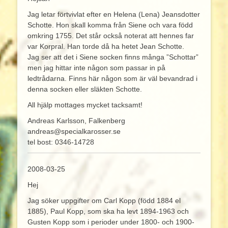
Jag letar förtvivlat efter en Helena (Lena) Jeansdotter
Schotte. Hon skall komma från Siene och vara född
omkring 1755. Det står också noterat att hennes far
var Korpral. Han torde då ha hetet Jean Schotte.
Jag ser att det i Siene socken finns många ”Schottar”
men jag hittar inte någon som passar in på
ledtrådarna. Finns här någon som är väl bevandrad i
denna socken eller släkten Schotte.
All hjälp mottages mycket tacksamt!
Andreas Karlsson, Falkenberg
andreas@specialkarosser.se
tel bost: 0346-14728
2008-03-25
Hej
Jag söker uppgifter om Carl Kopp (född 1884 el
1885), Paul Kopp, som ska ha levt 1894-1963 och
Gusten Kopp som i perioder under 1800- och 1900-