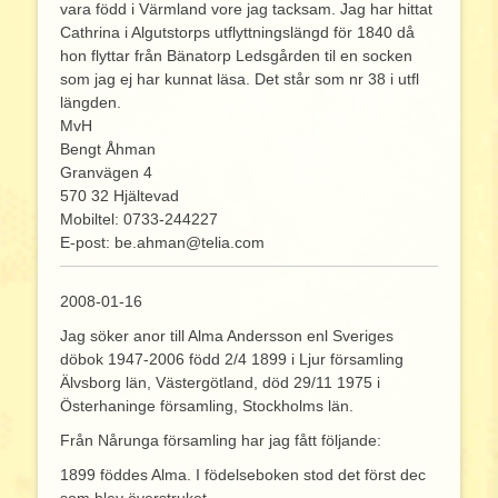
vara född i Värmland vore jag tacksam. Jag har hittat
Cathrina i Algutstorps utflyttningslängd för 1840 då
hon flyttar från Bänatorp Ledsgården til en socken
som jag ej har kunnat läsa. Det står som nr 38 i utfl
längden.
MvH
Bengt Åhman
Granvägen 4
570 32 Hjältevad
Mobiltel: 0733-244227
E-post: be.ahman@telia.com
2008-01-16
Jag söker anor till Alma Andersson enl Sveriges
döbok 1947-2006 född 2/4 1899 i Ljur församling
Älvsborg län, Västergötland, död 29/11 1975 i
Österhaninge församling, Stockholms län.
Från Nårunga församling har jag fått följande:
1899 föddes Alma. I födelseboken stod det först dec
som blev överstruket.