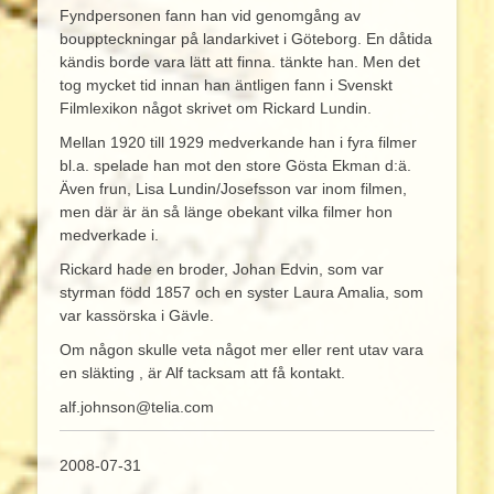
Fyndpersonen fann han vid genomgång av
bouppteckningar på landarkivet i Göteborg. En dåtida
kändis borde vara lätt att finna. tänkte han. Men det
tog mycket tid innan han äntligen fann i Svenskt
Filmlexikon något skrivet om Rickard Lundin.
Mellan 1920 till 1929 medverkande han i fyra filmer
bl.a. spelade han mot den store Gösta Ekman d:ä.
Även frun, Lisa Lundin/Josefsson var inom filmen,
men där är än så länge obekant vilka filmer hon
medverkade i.
Rickard hade en broder, Johan Edvin, som var
styrman född 1857 och en syster Laura Amalia, som
var kassörska i Gävle.
Om någon skulle veta något mer eller rent utav vara
en släkting , är Alf tacksam att få kontakt.
alf.johnson@telia.com
2008-07-31