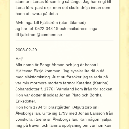
stannar i Lenas församling så länge. Jag har ringt till
Lena förs. past.exp. men det skulle dröja innan dom
hann att svara på detta.
Mvh Inga-Lill Fjällström (utan tålamod)
ag har tel. 0522-343 19 och mailadress: inga-
lill.fjallstrom@comhem.se
2008-02-29
Hej!
Mitt namn är Bengt Åhman och jag är bosatt i
Hjältevad Eksjö kommun. Jag sysslar lite då o då
med släktforskning. Just nu försöker jag ta reda på
var min mormors morfars farmor Katarina (Katrina)
Johansdotter f. 1776 i Värmland kom ifrån för socken.
Hon var dotter til soldat Johan Pluto och Börtha
Eriksdotter.
Hon kom 1794 till prästgården i Algutstorp sn i
Älvsborgs län. Gifte sig 1799 med Jonas Larsson från
Jonskulla i Siene sn Älvsborgs län. Kan någon hjälpa
mig på traven och lämna upplysning om var hon kan