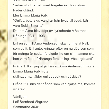
Sedan stod det feb med frågetecken för datum.
Fader okänd.
Mor Emma Maria Falk.
”Ogift arbeterska, vandrar från bygd till bygd. Lär
vara född i Bitterna”.
Dottern Alma blev döpt av kyrkoherde A Åstrand i
Nårunga 20/11 1903.
Enl en son till Alma Andersson ska hon hetat Falk
som ogift. Enl anteckningar efter en nu död son som
för många år sedan forskade lite om sin mamma ska
hon vara född i ”Närunga församling, Västergötland”.
Fråga 1: Kan jag utgå från att Alma Andersson mor är
Emma Maria Falk trots
skillnaderna i ålder enl dopbok och döskiva?
Fråga 2: Finns det någon som kan hjälpa mej komma
vidare?
Vänligen
Leif Bernhard Åhgren>
Sommarbo 303>