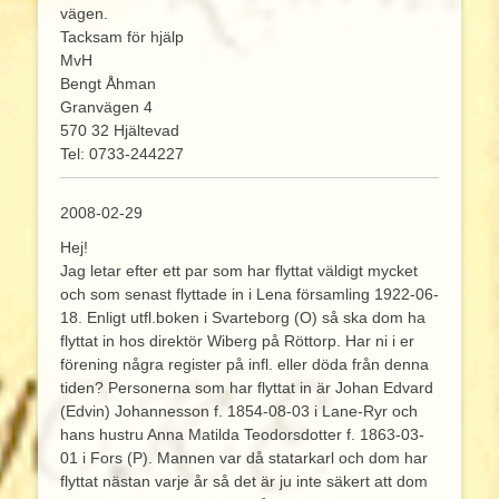
vägen.
Tacksam för hjälp
MvH
Bengt Åhman
Granvägen 4
570 32 Hjältevad
Tel: 0733-244227
2008-02-29
Hej!
Jag letar efter ett par som har flyttat väldigt mycket
och som senast flyttade in i Lena församling 1922-06-
18. Enligt utfl.boken i Svarteborg (O) så ska dom ha
flyttat in hos direktör Wiberg på Röttorp. Har ni i er
förening några register på infl. eller döda från denna
tiden? Personerna som har flyttat in är Johan Edvard
(Edvin) Johannesson f. 1854-08-03 i Lane-Ryr och
hans hustru Anna Matilda Teodorsdotter f. 1863-03-
01 i Fors (P). Mannen var då statarkarl och dom har
flyttat nästan varje år så det är ju inte säkert att dom