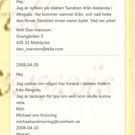
Hej.
Jag är nyfiken på släkten Sandzen ifrån Asklanda i
Alingsås. Var kommer namnet ifrån, och vad hette
den förste Sandzen innan namn bytet. Vad var yrket.
Mvh Dan Ivarsson.
Grangården 3
435 31 Mölnlycke.
dan_ivarsson@telia.com
2008-04-20
Hej
Jag undrar om någon har forskat i släkten Halle’n
från Alingsås.
Jag är tacksam för tips om vem som skulle kunna
veta.
Mvh
Michael von Knorring
michaelvonknorring@comhem.se
2008-04-10
Hejsan