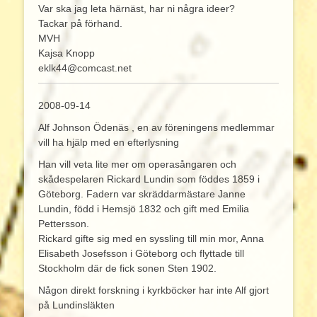
Var ska jag leta härnäst, har ni några ideer?
Tackar på förhand.
MVH
Kajsa Knopp
eklk44@comcast.net
2008-09-14
Alf Johnson Ödenäs , en av föreningens medlemmar
vill ha hjälp med en efterlysning
Han vill veta lite mer om operasångaren och
skådespelaren Rickard Lundin som föddes 1859 i
Göteborg. Fadern var skräddarmästare Janne
Lundin, född i Hemsjö 1832 och gift med Emilia
Pettersson.
Rickard gifte sig med en syssling till min mor, Anna
Elisabeth Josefsson i Göteborg och flyttade till
Stockholm där de fick sonen Sten 1902.
Någon direkt forskning i kyrkböcker har inte Alf gjort
på Lundinsläkten